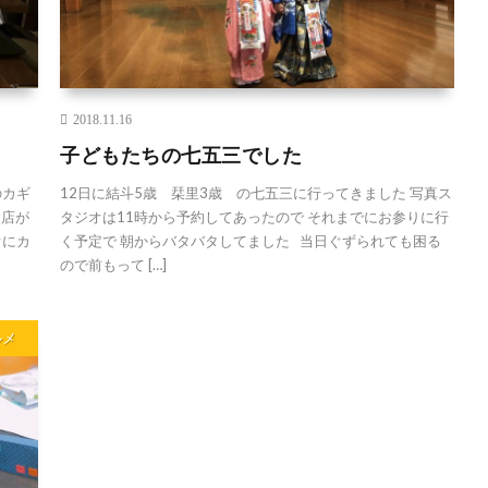
2018.11.16
子どもたちの七五三でした
のカギ
12日に結斗5歳 栞里3歳 の七五三に行ってきました 写真ス
お店が
タジオは11時から予約してあったので それまでにお参りに行
ぐにカ
く予定で 朝からバタバタしてました 当日ぐずられても困る
ので前もって […]
ルメ