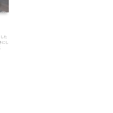
ました
きにし
忘