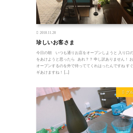
2018.11.28
珍しいお客さま
今日の朝 いつも通りお店をオープンしようと 入り口
をあけようと思ったら あれ？？ 申し訳ありません！ 
オープンするのを外で待っててくれはったんですね す
ギあけますね！ […]
グ