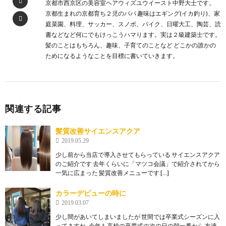
京都市西京区の美容室ヘアウィズユウイースト中野大士です。
京都生まれの京都育ち２児のパパ 趣味はエギング(イカ釣り)、家
庭菜園、料理、サッカー、スノボ、バイク、日曜大工、陶芸、読
書などなど何にでもけっこうハマります。実は２級建築士です。
髪のことはもちろん、趣味、子育てのことなど どこかの誰かの
ためになるようなことを目標に書いていきます。
関連する記事
髪質改善サイエンスアクア
2019.05.29
少し前から当店で導入させてもらっている サイエンスアクア
のご紹介です 去年くらいに「マツコ会議」で紹介されてから
一気に広まった 髪質改善メニューです […]
カラーデビューの時に
2019.03.07
少し間があいてしまいましたが 世間では卒業式シーズンに入
ってますね 今年も高校の卒業式の次の日の朝一番から 友達